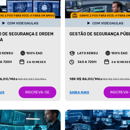
HE 2 POS PARA VOCE +1 PARA UM AMIGO
GANHE 2 POS PARA VOCE +1 PARA U
COM VIDEOAULAS
COM VIDEOAULAS
 DE SEGURANÇA E ORDEM
GESTÃO DE SEGURANÇA PÚB
CA
O SENSU
100% EAD
LATO SENSU
100% EAD
 A 720H
360 A 720H
2 A 12 MESES
2 A 12 MESE
86,00/Mês
18X R$ 86,00/Mês
18X R$ 387,00/Mês
18X R$ 387,00/Mê
INSCREVA-SE
INSCREVA
AIS
SAIBA MAIS