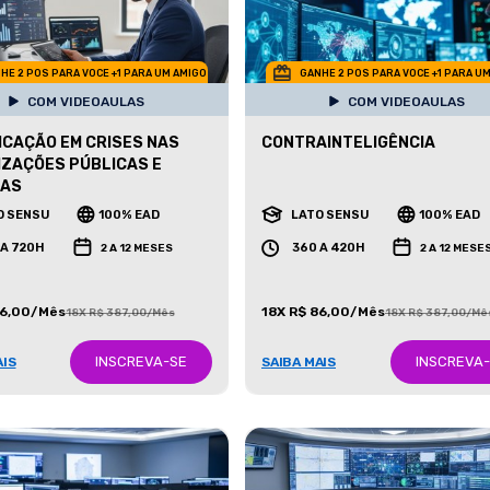
HE 2 POS PARA VOCE +1 PARA UM AMIGO
GANHE 2 POS PARA VOCE +1 PARA U
COM VIDEOAULAS
COM VIDEOAULAS
CAÇÃO EM CRISES NAS
CONTRAINTELIGÊNCIA
ZAÇÕES PÚBLICAS E
DAS
O SENSU
100% EAD
LATO SENSU
100% EAD
 A 720H
360 A 420H
2 A 12 MESES
2 A 12 MESE
86,00/Mês
18X R$ 86,00/Mês
18X R$ 387,00/Mês
18X R$ 387,00/Mê
INSCREVA-SE
INSCREVA
AIS
SAIBA MAIS