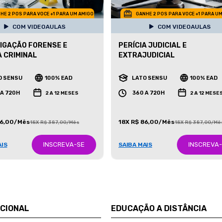
HE 2 POS PARA VOCE +1 PARA UM AMIGO
GANHE 2 POS PARA VOCE +1 PARA U
COM VIDEOAULAS
COM VIDEOAULAS
IGAÇÃO FORENSE E
PERÍCIA JUDICIAL E
A CRIMINAL
EXTRAJUDICIAL
O SENSU
100% EAD
LATO SENSU
100% EAD
 A 720H
360 A 720H
2 A 12 MESES
2 A 12 MESE
86,00/Mês
18X R$ 86,00/Mês
18X R$ 387,00/Mês
18X R$ 387,00/Mê
INSCREVA-SE
INSCREVA
AIS
SAIBA MAIS
UCIONAL
EDUCAÇÃO A DISTÂNCIA