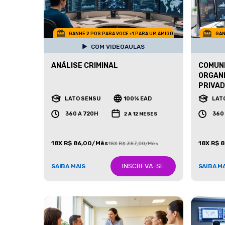
GANHE 2 POS PARA VOCE +1 PARA UM AMIGO
GAN
COM VIDEOAULAS
ANÁLISE CRIMINAL
COMUNI
ORGANI
PRIVA
LATO SENSU
100% EAD
LAT
360 A 720H
360
2 A 12 MESES
18X R$ 86,00/Mês
18X R$ 
18X R$ 387,00/Mês
INSCREVA-SE
SAIBA MAIS
SAIBA M