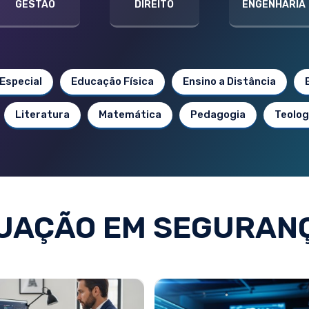
GESTÃO
DIREITO
ENGENHARIA
Especial
Educação Física
Ensino a Distância
Literatura
Matemática
Pedagogia
Teolog
UAÇÃO EM SEGURANÇ