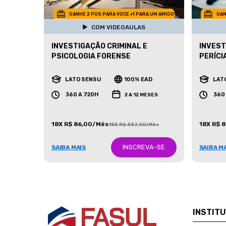
GANHE 2 POS PARA VOCE +1 PARA UM AMIGO
GAN
COM VIDEOAULAS
INVESTIGAÇÃO CRIMINAL E
INVEST
PSICOLOGIA FORENSE
PERÍCI
LATO SENSU
100% EAD
LAT
360 A 720H
360
2 A 12 MESES
18X R$ 86,00/Mês
18X R$ 
18X R$ 387,00/Mês
INSCREVA-SE
SAIBA MAIS
SAIBA M
INSTIT