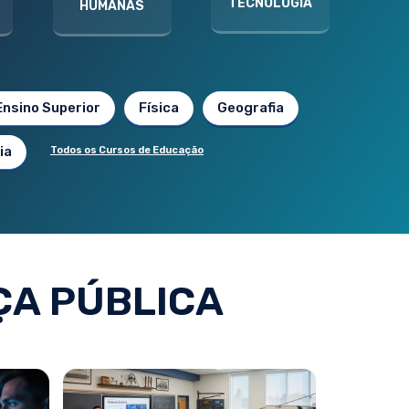
TECNOLOGIA
HUMANAS
Ensino Superior
Física
Geografia
ia
Todos os Cursos de Educação
A PÚBLICA