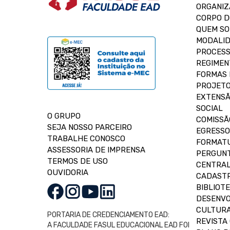
ORGANIZ
CORPO 
QUEM S
MODALID
PROCESS
REGIMEN
FORMAS 
PROJETO
EXTENSÃ
SOCIAL
O GRUPO
COMISSÃ
SEJA NOSSO PARCEIRO
EGRESSO
TRABALHE CONOSCO
FORMAT
ASSESSORIA DE IMPRENSA
PERGUNT
TERMOS DE USO
CENTRAL
OUVIDORIA
CADASTR
BIBLIOT
DESENVO
CULTUR
PORTARIA DE CREDENCIAMENTO EAD:
REVISTA 
A FACULDADE FASUL EDUCACIONAL EAD FOI