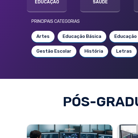
EDUCAÇÃO
SAÚDE
PRINCIPAIS CATEGORIAS
Artes
Educação Básica
Educação 
Gestão Escolar
História
Letras
PÓS-GRAD