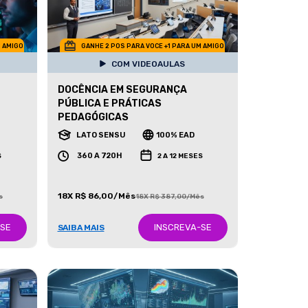
M AMIGO
GANHE 2 POS PARA VOCE +1 PARA UM AMIGO
COM VIDEOAULAS
DOCÊNCIA EM SEGURANÇA
PÚBLICA E PRÁTICAS
PEDAGÓGICAS
LATO SENSU
100% EAD
360 A 720H
S
2 A 12 MESES
18X R$ 86,00/Mês
s
18X R$ 387,00/Mês
-SE
INSCREVA-SE
SAIBA MAIS