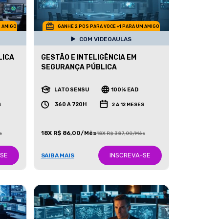
M AMIGO
GANHE 2 POS PARA VOCE +1 PARA UM AMIGO
COM VIDEOAULAS
LICA
GESTÃO E INTELIGÊNCIA EM
SEGURANÇA PÚBLICA
LATO SENSU
100% EAD
360 A 720H
S
2 A 12 MESES
18X R$ 86,00/Mês
s
18X R$ 387,00/Mês
-SE
INSCREVA-SE
SAIBA MAIS