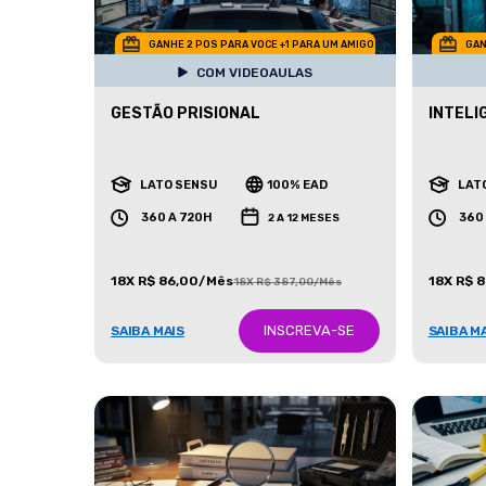
GANHE 2 POS PARA VOCE +1 PARA UM AMIGO
GAN
COM VIDEOAULAS
GESTÃO PRISIONAL
INTELI
LATO SENSU
100% EAD
LAT
360 A 720H
360
2 A 12 MESES
18X R$ 86,00/Mês
18X R$ 
18X R$ 387,00/Mês
INSCREVA-SE
SAIBA MAIS
SAIBA M