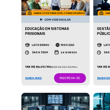
GANHE 2 POS PARA VOCE +1 PARA UM AMIGO
GAN
COM VIDEOAULAS
EDUCAÇÃO EM SISTEMAS
GESTÃO
PRISIONAIS
PÚBLI
LATO SENSU
100% EAD
LAT
360 A 720H
360
2 A 12 MESES
18X R$ 86,00/Mês
18X R$ 
18X R$ 387,00/Mês
INSCREVA-SE
SAIBA MAIS
SAIBA M