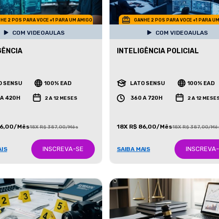
HE 2 POS PARA VOCE +1 PARA UM AMIGO
GANHE 2 POS PARA VOCE +1 PARA U
COM VIDEOAULAS
COM VIDEOAULAS
GÊNCIA
INTELIGÊNCIA POLICIAL
O SENSU
100% EAD
LATO SENSU
100% EAD
 A 420H
360 A 720H
2 A 12 MESES
2 A 12 MESE
86,00/Mês
18X R$ 86,00/Mês
18X R$ 387,00/Mês
18X R$ 387,00/Mê
INSCREVA-SE
INSCREVA
AIS
SAIBA MAIS