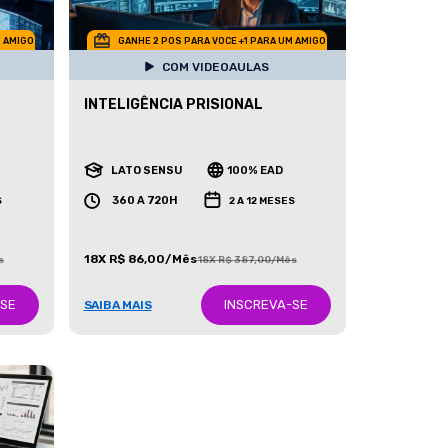
M AMIGO
GANHE 2 POS PARA VOCE +1 PARA UM AMIGO
COM VIDEOAULAS
INTELIGÊNCIA PRISIONAL
LATO SENSU
100% EAD
360 A 720H
S
2 A 12 MESES
18X R$ 86,00/Mês
s
18X R$ 387,00/Mês
-SE
INSCREVA-SE
SAIBA MAIS