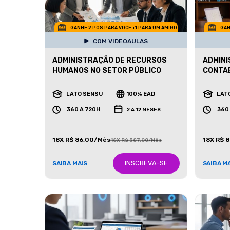
GANHE 2 POS PARA VOCE +1 PARA UM AMIGO
GAN
COM VIDEOAULAS
ADMINISTRAÇÃO DE RECURSOS
ADMINI
HUMANOS NO SETOR PÚBLICO
CONTAB
LATO SENSU
100% EAD
LAT
360 A 720H
360
2 A 12 MESES
18X R$ 86,00/Mês
18X R$ 
18X R$ 387,00/Mês
INSCREVA-SE
SAIBA MAIS
SAIBA M