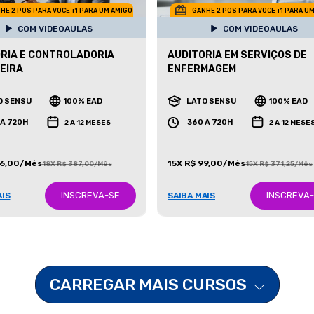
HE 2 POS PARA VOCE +1 PARA UM AMIGO
GANHE 2 POS PARA VOCE +1 PARA U
COM VIDEOAULAS
COM VIDEOAULAS
RIA E CONTROLADORIA
AUDITORIA EM SERVIÇOS DE
EIRA
ENFERMAGEM
O SENSU
100% EAD
LATO SENSU
100% EAD
 A 720H
360 A 720H
2 A 12 MESES
2 A 12 MESE
86,00/Mês
15X R$ 99,00/Mês
18X R$ 387,00/Mês
15X R$ 371,25/Mês
INSCREVA-SE
INSCREVA
AIS
SAIBA MAIS
CARREGAR MAIS CURSOS