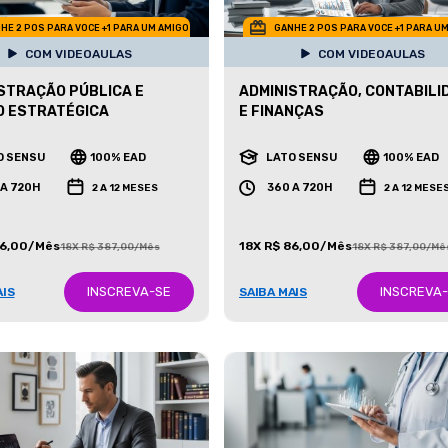
HE 2 POS PARA VOCE +1 PARA UM AMIGO
GANHE 2 POS PARA VOCE +1 PARA U
COM VIDEOAULAS
COM VIDEOAULAS
STRAÇÃO PÚBLICA E
ADMINISTRAÇÃO, CONTABILI
O ESTRATÉGICA
E FINANÇAS
O SENSU
100% EAD
LATO SENSU
100% EAD
 A 720H
360 A 720H
2 A 12 MESES
2 A 12 MESE
86,00/Mês
18X R$ 86,00/Mês
18X R$ 387,00/Mês
18X R$ 387,00/Mê
INSCREVA-SE
INSCREVA
AIS
SAIBA MAIS