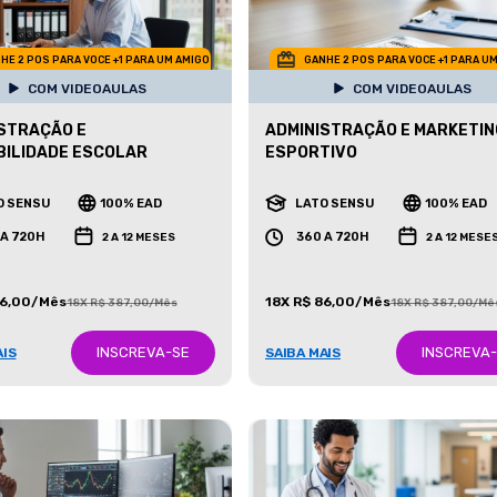
HE 2 POS PARA VOCE +1 PARA UM AMIGO
GANHE 2 POS PARA VOCE +1 PARA U
COM VIDEOAULAS
COM VIDEOAULAS
STRAÇÃO E
ADMINISTRAÇÃO E MARKETIN
ILIDADE ESCOLAR
ESPORTIVO
O SENSU
100% EAD
LATO SENSU
100% EAD
 A 720H
360 A 720H
2 A 12 MESES
2 A 12 MESE
86,00/Mês
18X R$ 86,00/Mês
18X R$ 387,00/Mês
18X R$ 387,00/Mê
INSCREVA-SE
INSCREVA
AIS
SAIBA MAIS