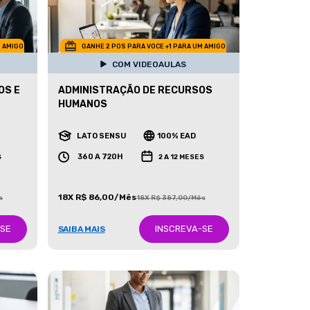
M AMIGO
GANHE 2 POS PARA VOCE +1 PARA UM AMIGO
COM VIDEOAULAS
OS E
ADMINISTRAÇÃO DE RECURSOS
HUMANOS
LATO SENSU
100% EAD
360 A 720H
S
2 A 12 MESES
18X R$ 86,00/Mês
s
18X R$ 387,00/Mês
-SE
INSCREVA-SE
SAIBA MAIS