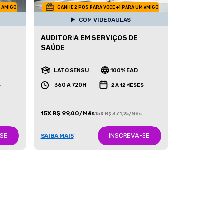
M AMIGO
GANHE 2 POS PARA VOCE +1 PARA UM AMIGO
COM VIDEOAULAS
AUDITORIA EM SERVIÇOS DE
SAÚDE
LATO SENSU
100% EAD
360 A 720H
S
2 A 12 MESES
15X R$ 99,00/Mês
15X R$ 371,25/Mês
-SE
INSCREVA-SE
SAIBA MAIS