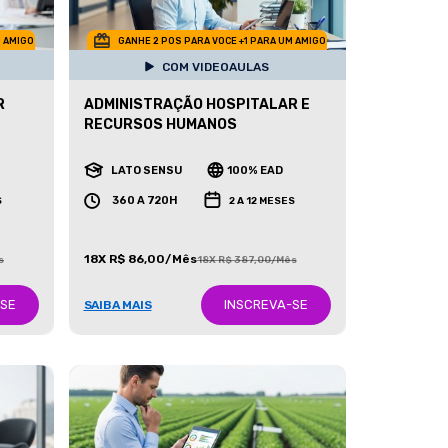
M AMIGO
GANHE 2 POS PARA VOCE +1 PARA UM AMIGO
COM VIDEOAULAS
R
ADMINISTRAÇÃO HOSPITALAR E
RECURSOS HUMANOS
LATO SENSU
100% EAD
360 A 720H
S
2 A 12 MESES
18X R$ 86,00/Mês
s
18X R$ 387,00/Mês
-SE
INSCREVA-SE
SAIBA MAIS