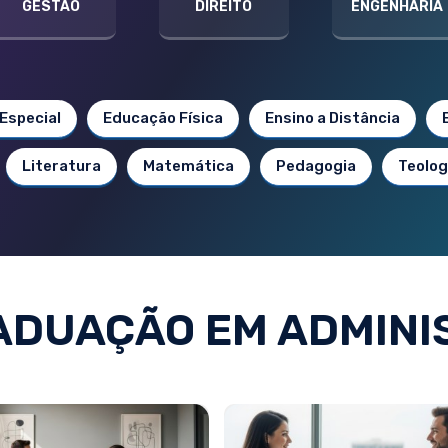
GESTÃO
DIREITO
ENGENHARIA
Especial
Educação Física
Ensino a Distância
Literatura
Matemática
Pedagogia
Teolog
ADUAÇÃO EM ADMINI