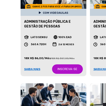
GANHE 2 POS PARA VOCE +1 PARA UM AMIGO
GAN
COM VIDEOAULAS
ADMINISTRAÇÃO PÚBLICA E
ADMINI
GESTÃO DE PESSOAS
GESTÃ
LATO SENSU
100% EAD
LAT
360 A 720H
360
2 A 12 MESES
18X R$ 86,00/Mês
18X R$ 
18X R$ 387,00/Mês
INSCREVA-SE
SAIBA MAIS
SAIBA M