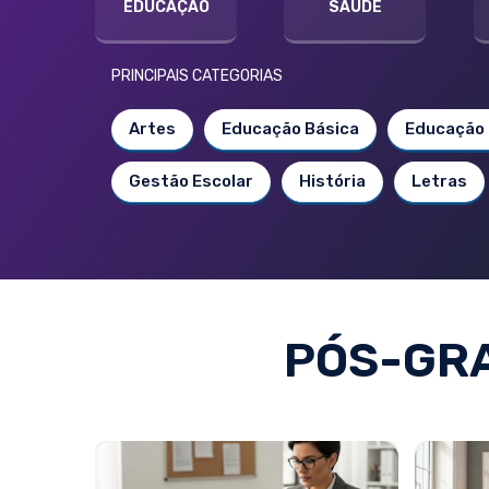
EDUCAÇÃO
SAÚDE
PRINCIPAIS CATEGORIAS
Artes
Educação Básica
Educação 
Gestão Escolar
História
Letras
PÓS-GR