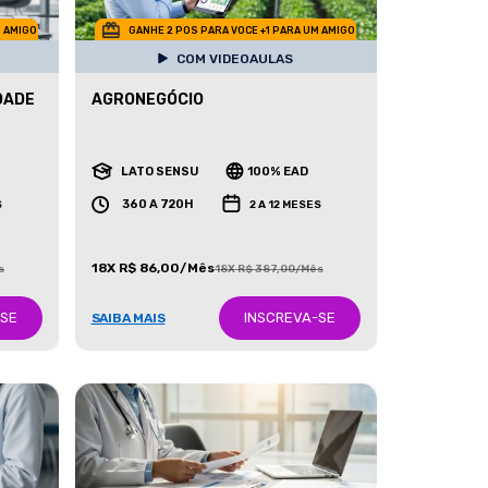
M AMIGO
GANHE 2 POS PARA VOCE +1 PARA UM AMIGO
COM VIDEOAULAS
DADE
AGRONEGÓCIO
LATO SENSU
100% EAD
360 A 720H
S
2 A 12 MESES
18X R$ 86,00/Mês
s
18X R$ 387,00/Mês
-SE
INSCREVA-SE
SAIBA MAIS