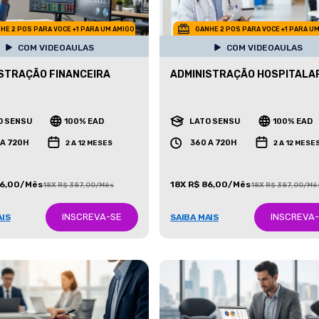
HE 2 POS PARA VOCE +1 PARA UM AMIGO
GANHE 2 POS PARA VOCE +1 PARA U
COM VIDEOAULAS
COM VIDEOAULAS
STRAÇÃO FINANCEIRA
ADMINISTRAÇÃO HOSPITALA
O SENSU
100% EAD
LATO SENSU
100% EAD
 A 720H
360 A 720H
2 A 12 MESES
2 A 12 MESE
86,00/Mês
18X R$ 86,00/Mês
18X R$ 387,00/Mês
18X R$ 387,00/Mê
INSCREVA-SE
INSCREVA
AIS
SAIBA MAIS