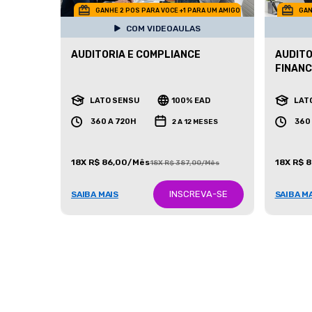
GANHE 2 POS PARA VOCE +1 PARA UM AMIGO
GAN
COM VIDEOAULAS
AUDITORIA E COMPLIANCE
AUDITO
FINANC
LATO SENSU
100% EAD
LAT
360 A 720H
360
2 A 12 MESES
18X R$ 86,00/Mês
18X R$ 
18X R$ 387,00/Mês
INSCREVA-SE
SAIBA MAIS
SAIBA M