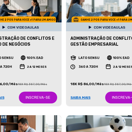
HE 2 POS PARA VOCE +1 PARA UM AMIGO
GANHE 2 POS PARA VOCE +1 PARA U
COM VIDEOAULAS
COM VIDEOAULAS
STRAÇÃO DE CONFLITOS E
ADMINISTRAÇÃO DE CONFLIT
 DE NEGÓCIOS
GESTÃO EMPRESARIAL
O SENSU
100% EAD
LATO SENSU
100% EAD
 A 720H
360 A 720H
2 A 12 MESES
2 A 12 MESE
86,00/Mês
18X R$ 86,00/Mês
18X R$ 387,00/Mês
18X R$ 387,00/Mê
INSCREVA-SE
INSCREVA
AIS
SAIBA MAIS