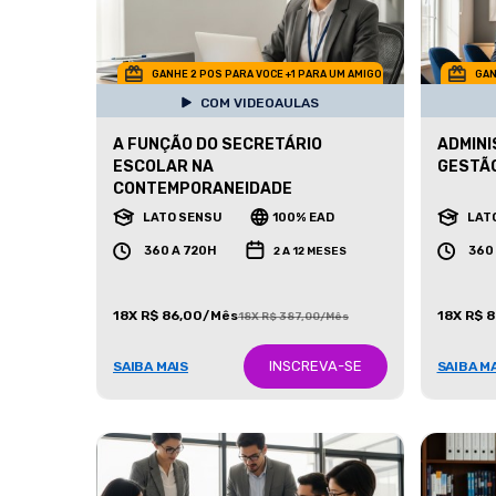
GANHE 2 POS PARA VOCE +1 PARA UM AMIGO
GAN
COM VIDEOAULAS
A FUNÇÃO DO SECRETÁRIO
ADMINI
ESCOLAR NA
GESTÃO
CONTEMPORANEIDADE
LATO SENSU
100% EAD
LAT
360 A 720H
360
2 A 12 MESES
18X R$ 86,00/Mês
18X R$ 
18X R$ 387,00/Mês
INSCREVA-SE
SAIBA MAIS
SAIBA M