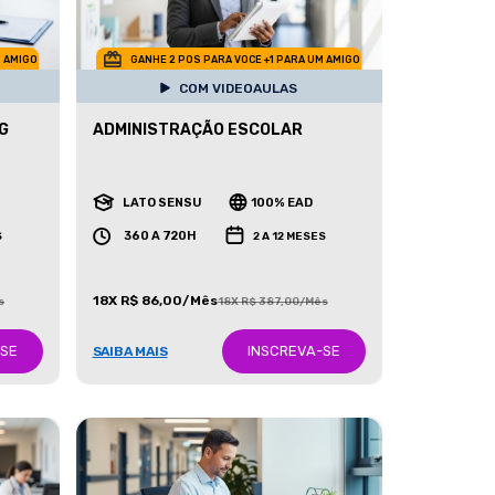
M AMIGO
GANHE 2 POS PARA VOCE +1 PARA UM AMIGO
COM VIDEOAULAS
G
ADMINISTRAÇÃO ESCOLAR
LATO SENSU
100% EAD
360 A 720H
S
2 A 12 MESES
18X R$ 86,00/Mês
s
18X R$ 387,00/Mês
-SE
INSCREVA-SE
SAIBA MAIS