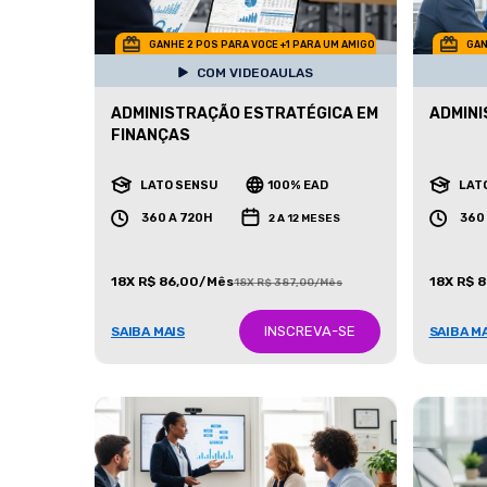
GANHE 2 POS PARA VOCE +1 PARA UM AMIGO
GAN
COM VIDEOAULAS
ADMINISTRAÇÃO ESTRATÉGICA EM
ADMINI
FINANÇAS
LATO SENSU
100% EAD
LAT
360 A 720H
360
2 A 12 MESES
18X R$ 86,00/Mês
18X R$ 
18X R$ 387,00/Mês
INSCREVA-SE
SAIBA MAIS
SAIBA M