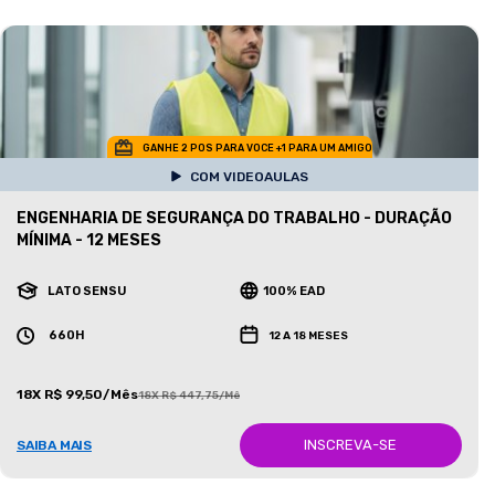
GANHE 2 POS PARA VOCE +1 PARA UM AMIGO
COM VIDEOAULAS
ENGENHARIA DE SEGURANÇA DO TRABALHO - DURAÇÃO
MÍNIMA - 12 MESES
LATO SENSU
100% EAD
660H
12 A 18 MESES
18X R$ 99,50/Mês
18X R$ 447,75/Mês
INSCREVA-SE
SAIBA MAIS