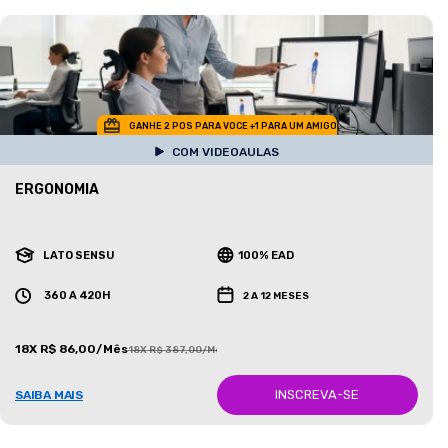
GANHE 2 POS PARA VOCE +1 PARA UM AMIGO
COM VIDEOAULAS
ERGONOMIA
LATO SENSU
100% EAD
360 A 420H
2 A 12 MESES
18X R$ 86,00/Mês
18X R$ 387,00/Mês
INSCREVA-SE
SAIBA MAIS