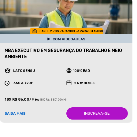
GANHE 2 POS PARA VOCE +1 PARA UM AMIGO
COM VIDEOAULAS
MBA EXECUTIVO EM SEGURANÇA DO TRABALHO E MEIO
AMBIENTE
LATO SENSU
100% EAD
360 A 720H
2 A 12 MESES
18X R$ 86,00/Mês
18X R$ 387,00/Mês
INSCREVA-SE
SAIBA MAIS