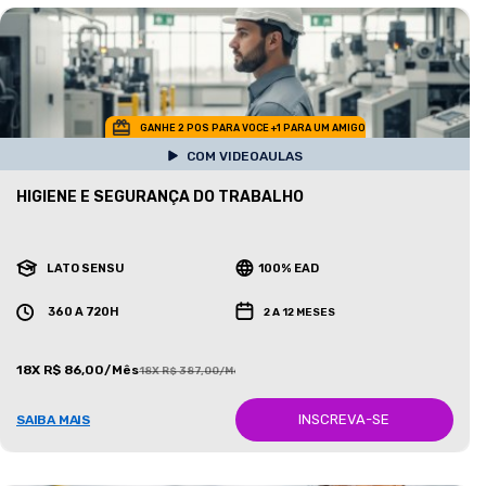
GANHE 2 POS PARA VOCE +1 PARA UM AMIGO
COM VIDEOAULAS
HIGIENE E SEGURANÇA DO TRABALHO
LATO SENSU
100% EAD
360 A 720H
2 A 12 MESES
18X R$ 86,00/Mês
18X R$ 387,00/Mês
INSCREVA-SE
SAIBA MAIS