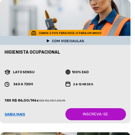
GANHE 2 POS PARA VOCE +1 PARA UM AMIGO
COM VIDEOAULAS
HIGIENISTA OCUPACIONAL
LATO SENSU
100% EAD
360 A 720H
2 A 12 MESES
18X R$ 86,00/Mês
18X R$ 387,00/Mês
INSCREVA-SE
SAIBA MAIS