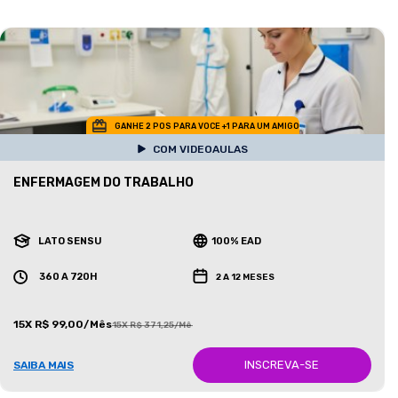
GANHE 2 POS PARA VOCE +1 PARA UM AMIGO
COM VIDEOAULAS
ENFERMAGEM DO TRABALHO
LATO SENSU
100% EAD
360 A 720H
2 A 12 MESES
15X R$ 99,00/Mês
15X R$ 371,25/Mês
INSCREVA-SE
SAIBA MAIS