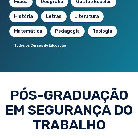
Física
Geografia
Gestão Escolar
História
Letras
Literatura
Matemática
Pedagogia
Teologia
Todos os Cursos de Educação
PÓS-GRADUAÇÃO
EM SEGURANÇA DO
TRABALHO