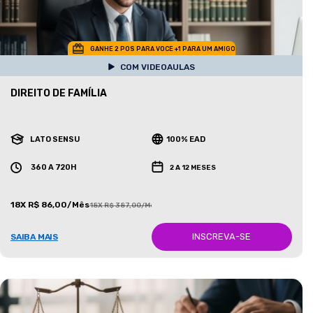
GANHE 2 POS PARA VOCE +1 PARA UM AMIGO
COM VIDEOAULAS
DIREITO DE FAMÍLIA
LATO SENSU
100% EAD
360 A 720H
2 A 12 MESES
18X R$ 86,00/Mês
18X R$ 387,00/Mês
INSCREVA-SE
SAIBA MAIS