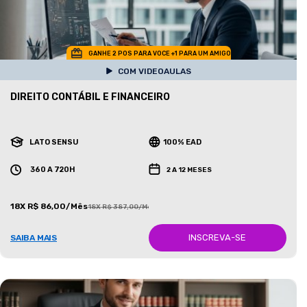
GANHE 2 POS PARA VOCE +1 PARA UM AMIGO
COM VIDEOAULAS
DIREITO CONTÁBIL E FINANCEIRO
LATO SENSU
100% EAD
360 A 720H
2 A 12 MESES
18X R$ 86,00/Mês
18X R$ 387,00/Mês
INSCREVA-SE
SAIBA MAIS