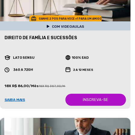
GANHE 2 POS PARA VOCE +1 PARA UM AMIGO
COM VIDEOAULAS
DIREITO DE FAMÍLIA E SUCESSÕES
LATO SENSU
100% EAD
360 A 720H
2 A 12 MESES
18X R$ 86,00/Mês
18X R$ 387,00/Mês
INSCREVA-SE
SAIBA MAIS