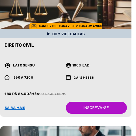
GANHE 2 POS PARA VOCE +1 PARA UM AMIGO
COM VIDEOAULAS
DIREITO CIVIL
LATO SENSU
100% EAD
360 A 720H
2 A 12 MESES
18X R$ 86,00/Mês
18X R$ 387,00/Mês
INSCREVA-SE
SAIBA MAIS