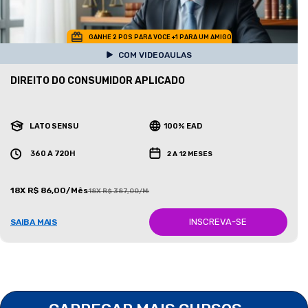
GANHE 2 POS PARA VOCE +1 PARA UM AMIGO
COM VIDEOAULAS
DIREITO DO CONSUMIDOR APLICADO
LATO SENSU
100% EAD
360 A 720H
2 A 12 MESES
18X R$ 86,00/Mês
18X R$ 387,00/Mês
INSCREVA-SE
SAIBA MAIS