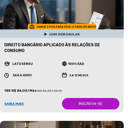
GANHE 2 POS PARA VOCE +1 PARA UM AMIGO
COM VIDEOAULAS
DIREITO BANCÁRIO APLICADO ÀS RELAÇÕES DE
CONSUMO
LATO SENSU
100% EAD
360 A 420H
2 A 12 MESES
18X R$ 86,00/Mês
18X R$ 387,00/Mês
INSCREVA-SE
SAIBA MAIS