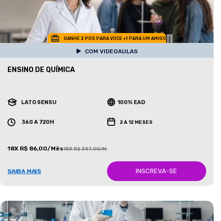
GANHE 2 POS PARA VOCE +1 PARA UM AMIGO
COM VIDEOAULAS
ENSINO DE QUÍMICA
LATO SENSU
100% EAD
360 A 720H
2 A 12 MESES
18X R$ 86,00/Mês
18X R$ 387,00/Mês
INSCREVA-SE
SAIBA MAIS