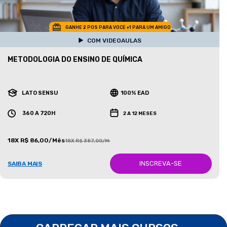
GANHE 2 POS PARA VOCE +1 PARA UM AMIGO
COM VIDEOAULAS
METODOLOGIA DO ENSINO DE QUÍMICA
LATO SENSU
100% EAD
360 A 720H
2 A 12 MESES
18X R$ 86,00/Mês
18X R$ 387,00/Mês
INSCREVA-SE
SAIBA MAIS