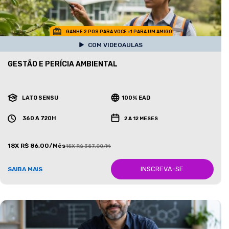
GANHE 2 POS PARA VOCE +1 PARA UM AMIGO
COM VIDEOAULAS
GESTÃO E PERÍCIA AMBIENTAL
LATO SENSU
100% EAD
360 A 720H
2 A 12 MESES
18X R$ 86,00/Mês
18X R$ 387,00/Mês
INSCREVA-SE
SAIBA MAIS