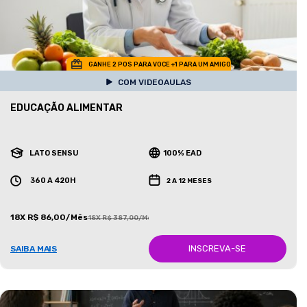
GANHE 2 POS PARA VOCE +1 PARA UM AMIGO
COM VIDEOAULAS
EDUCAÇÃO ALIMENTAR
LATO SENSU
100% EAD
360 A 420H
2 A 12 MESES
18X R$ 86,00/Mês
18X R$ 387,00/Mês
INSCREVA-SE
SAIBA MAIS