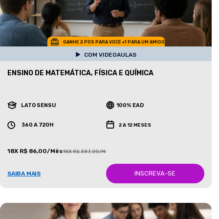
GANHE 2 POS PARA VOCE +1 PARA UM AMIGO
COM VIDEOAULAS
ENSINO DE MATEMÁTICA, FÍSICA E QUÍMICA
LATO SENSU
100% EAD
360 A 720H
2 A 12 MESES
18X R$ 86,00/Mês
18X R$ 387,00/Mês
INSCREVA-SE
SAIBA MAIS