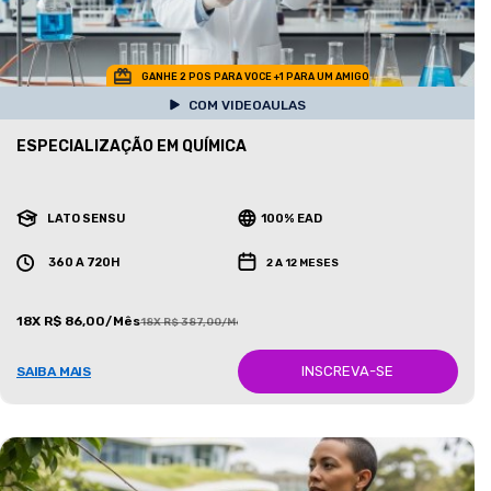
GANHE 2 POS PARA VOCE +1 PARA UM AMIGO
COM VIDEOAULAS
ESPECIALIZAÇÃO EM QUÍMICA
LATO SENSU
100% EAD
360 A 720H
2 A 12 MESES
18X R$ 86,00/Mês
18X R$ 387,00/Mês
INSCREVA-SE
SAIBA MAIS